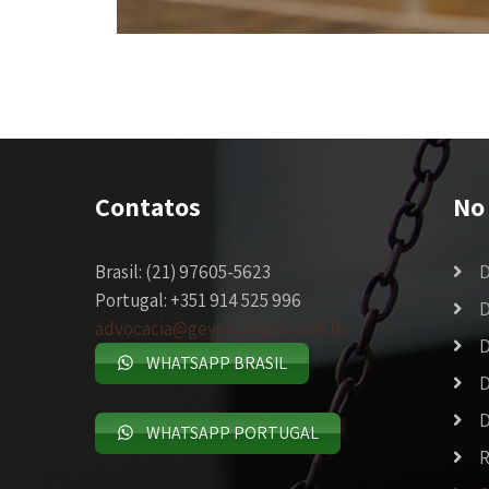
Contatos
No 
Brasil: (21) 97605-5623
D
Portugal: +351 914 525 996
D
advocacia@geysacamara.com.br
D
WHATSAPP BRASIL
D
D
WHATSAPP PORTUGAL
R